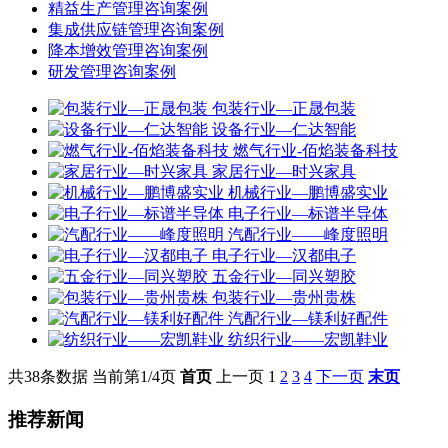
精益生产管理咨询案例
集成供应链管理咨询案例
降本增效管理咨询案例
研发管理咨询案例
包装行业—正晟包装
设备行业—仁达智能
燃气行业-佰焰装备科技
家居行业—时兴家具
机械行业—鹏博盛实业
电子行业—标谱半导体
汽配行业——峰度照明
电子行业—汉都电子
五金行业—同兴塑胶
包装行业—贵州贵株
汽配行业—镁利好配件
纺织行业——宏凯鞋业
共38条数据
当前第1/4页
首页
上一页
1
2
3
4
下一页
末页
推荐新闻