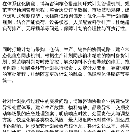
在体系优化阶段，博海咨询核心搭建闭环式计划管理机制。规
范需求预测管理流程，整合历史订单数据、市场波动规律，建
立滚动式预测模型，大幅降低预判偏差；优化主生产计划编制
规则，结合产能负荷、设备状态、人员配置科学排产，杜绝超
负荷排产、无序插单等问题，保障计划的合理性与可执行性。
同时打通计划与采购、仓储、生产、销售的协同链路，建立常
态化信息同步机制。根据生产计划同步输出精准的物料备货计
划，规范物料到货时效管控，解决物料不齐套导致的停工、拖
单问题；明确各环节计划执行权责，划定计划变更、异常调整
的审批流程，杜绝随意更改计划的乱象，保障整体供应链节奏
统一。
针对计划执行过程中的突发问题，博海咨询协助企业搭建快速
异常处置体系。建立生产故障、物料短缺、品质异常、交期变
动等场景的应急处理预案，明确响应时效、处置责任人与调整
方案，快速化解各类突发风险，最大限度降低对整体计划达成
率的影响。同步配套计划绩效考核体系，将计划达成率、异常